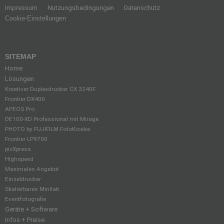
Impressum
Nutzungsbedingungen
Datenschutz
Cookie-Einstellungen
SITEMAP
Home
Lösungen
Kreativer Duplexdrucker CX 3240F
Frontier DX400
APEOS Pro
DE100-XD Professional mit Mirage
PHOTO by FUJIFILM FotoKioske
Frontier LP9700
picXpress
Highspeed
Maximales Angebot
Einzeldrucker
Skalierbares Minilab
Eventfotografie
Geräte + Software
Infos + Preise